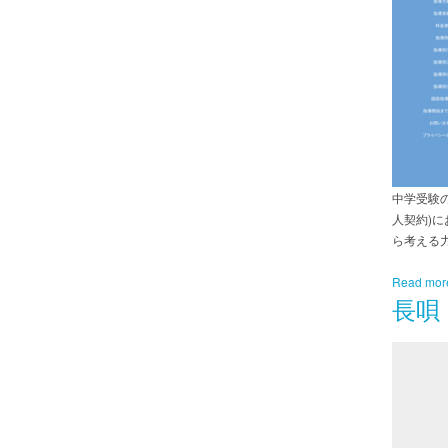
中学受験
人契約)
ら考える
Read mor
長唄