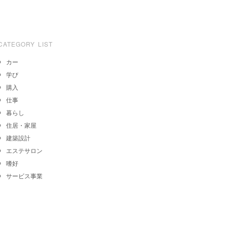
CATEGORY LIST
カー
学び
購入
仕事
暮らし
住居・家屋
建築設計
エステサロン
嗜好
サービス事業