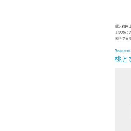
通訳案内
士試験に
国語で日
Read mor
桃と