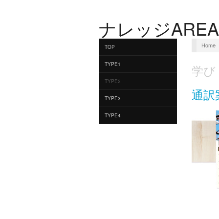
ナレッジAREA
Home
TOP
TYPE1
学び
TYPE2
通訳
TYPE3
TYPE4