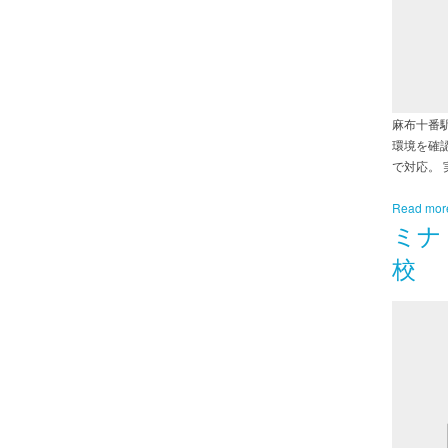
麻布十番
環境を確
で対応。
Read mor
ミナ
校