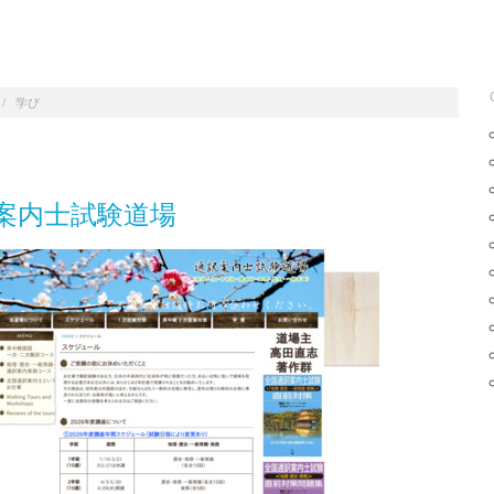
/
学び
案内士試験道場