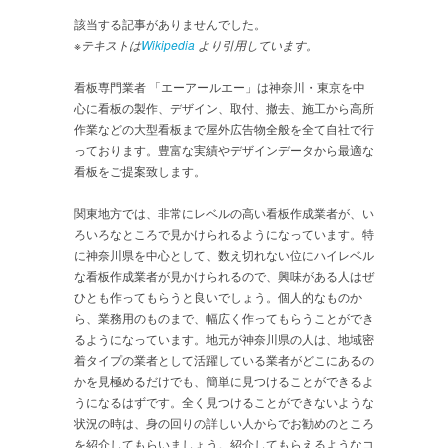
該当する記事がありませんでした。
※テキストは
Wikipedia
より引用しています。
看板専門業者 「エーアールエー」は神奈川・東京を中
心に看板の製作、デザイン、取付、撤去、施工から高所
作業などの大型看板まで屋外広告物全般を全て自社で行
っております。豊富な実績やデザインデータから最適な
看板をご提案致します。
関東地方では、非常にレベルの高い看板作成業者が、い
ろいろなところで見かけられるようになっています。特
に神奈川県を中心として、数え切れない位にハイレベル
な看板作成業者が見かけられるので、興味がある人はぜ
ひとも作ってもらうと良いでしょう。個人的なものか
ら、業務用のものまで、幅広く作ってもらうことができ
るようになっています。地元が神奈川県の人は、地域密
着タイプの業者として活躍している業者がどこにあるの
かを見極めるだけでも、簡単に見つけることができるよ
うになるはずです。全く見つけることができないような
状況の時は、身の回りの詳しい人からでお勧めのところ
を紹介してもらいましょう。紹介してもらえるようなコ