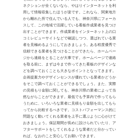
ネクションが全くないなら、やはりインターネットを利
用して情報収集したほうが楽です。これなら、関東地方
から離れた所で住んでいる人でも、神奈川県にフォーカ
スして、この地域で活躍している看板作成業者を見つけ
出すことができます。作成業者をインターネット上の口
コミレビューサイトなどで確認しつつ、選ばれている業
者を見極めるようにしておきましょう。ある程度優秀で
信頼できる業者を見つけることができたら、ホームペー
ジから連絡をとることが大事です。ホームページで連絡
を取る前に、まずは今まで作ってきた看板のデザインな
どを調べておくことも大きなポイントとなってきます。
企画提案力やデザインセンスが優れている業者かどうか
をそこで調べておくことができるでしょう。また、実際
の見積もり金額に関しても、神奈川県の業者によって当
然ながらことができます。最低でも予算内で作ってもら
うために、いろいろな業者に見積もり金額を出してもら
ってから比較するべきです。コストパフォーマンス的に
問題なく動いてくれる業者を上手に選ぶように心がけて
おきましょう。保証期間が長めに設けられていたり、ア
フターサポートをしてくれるような業者だと分かってい
れば、なおのこと安心してお願いできます。