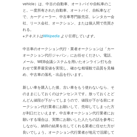
vehicle）は、中古の自動車、オートバイや自転車のこ
と。一度所有された自動車、オートバイ、自転車など
で、カーディーラー、中古車専門販売店、レンタカー会
社、リース会社、オークション、または個人間で売買さ
れる。
※テキストは
Wikipedia
より引用しています。
中古車のオークション代行・業者オークションは「カー
オークション代行ジャパン」にお任せください。電話、
メール、WEB会議システムを用いたオンライン打ち合
わせで業界最安値を実現し、確かな相場観で品質を見極
め、中古車の落札・出品を行います。
新しい車を購入した後、古い車をもう使わないなら、そ
のままにしておくのはナンセンスです。放っておくとど
んどん値段が下がってしまうので、値段が下がる前にオ
ークション代行業者にお願いして、売却してしまった方
が利口だといえます。中古車オークション代行業者にお
願いする場合は、実際にお願いした人たちの話を参考に
しながら、納得の結果を出してくれる業者に任せた方が
良いでしょう。オークション代行業者が地元で活躍して