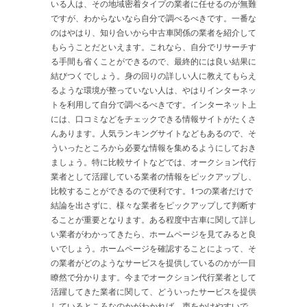
いる人は、その地域密着タイプの業者に任せるのが無難
ですが、わからないなら自分で調べるべきです。一番な
のはやはり、知り合いから中古車関係の業者を紹介して
もらうことだといえます。これなら、自分でリサーチす
る手間も省くことができるので、最終的には良い結果に
結びつくでしょう。身の回りの詳しい人に教えてもらえ
るような環境が整っていない人は、やはりインターネッ
トを利用して自分で調べるべきです。インターネット上
には、口コミなどをチェックできる情報サイトがたくさ
んあります。人気ランキングサイトなどもあるので、そ
ういったところから必要な情報を集めるようにしておき
ましょう。特に比較サイトなどでは、オークション代行
業者として活躍している業者の情報をピックアップし、
比較することができるので便利です。1つの業者だけで
結論を出さずに、様々な業者をピックアップして判断す
ることが重要となります。ある程度中古車に関して詳し
い業者がわかってきたら、ホームページを見てみると良
いでしょう。ホームページを確認することによって、そ
の業者がどのようなサービスを提供しているのかが一目
瞭然で分かります。今までオークション代行業者として
活躍してきた業者に関して、どういったサービスを提供
しているところなのかがわかれば、声をかけやすいで