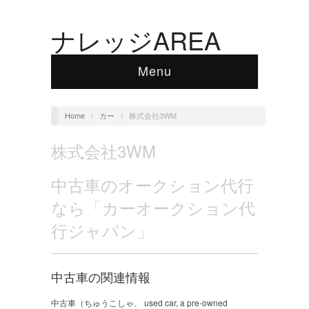
ナレッジAREA
Menu
Home
/
カー
/
株式会社3WM
株式会社3WM
中古車のオークション代行
なら「カーオークション代
行ジャパン」
中古車の関連情報
中古車（ちゅうこしゃ、 used car, a pre-owned