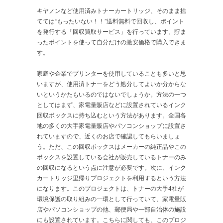
キヤノンなど使用済みトナーカートリッジ、そのまま捨
てては“もったいない！！”送料無料で回収し、ポイント
を発行する「回収買取サービス」を行っています。貯ま
ったポイントを使って自分だけの激安価格で購入できま
す。
家庭や企業でプリンターを使用していることも多いと思
いますが、使用済トナーをどう処分してよいか分からな
いというかたもいるのではないでしょうか。方法の一つ
としてはまず、家電量販店などに設置されているインク
回収ボックスに持ち込むという方法があります。全国各
地の多くの大手家電量販店やパソコンショップに設置さ
れていますので、近くのお店で確認してもらいましょ
う。ただ、この回収ボックスはメーカーの純正品やこの
ボックスを設置している会社が販売しているトナーのみ
の回収になるという点に注意が必要です。次に、インク
カートリッジ里帰りプロジェクトを利用するという方法
になります。このプロジェクトは、トナーの大手4社が
環境保護の取り組みの一環として行っていて、家電量販
店やパソコンショップの他、郵便局や一部自治体の施設
にも設置されています。こちらに関しても、このプロジ