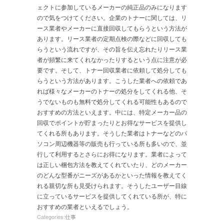
ェクトに参加しているメーカーの純正品のみになります
ので気をつけてください。企業のトナーに関しては、リ
ース業者やメーカーに直接回収してもらうという方法が
あります。リース業者の定期点検の際などに回収しても
らうという流れですが、その旨を伝え忘れたりリース業
者が頻繁に来てくれなかったりするという点に注意が必
要です。そして、トナー回収業者に依頼して処分しても
らうという方法があります。こうした業者への依頼であ
れば様々なメーカーのトナーの処分をしてくれる他、そ
うでないものも無料で処分してくれる可能性もあるので
おすすめの方法といえます。中には、特定メーカー品の
回収でポイントが貯まったりとお得なサービスを提供し
てくれる所もあります。そうした業者はトナーなどのパ
ソコン周辺機器等の販売も行っている所も多いので、並
行して利用するとさらにお得になります。業者によって
は正しい梱包方法を教えてくれていたり、どのメーカー
のどんな型番がニーズがあるかといった情報を教えてく
れる親切な所も見受けられます。そうしたユーザー目線
に立っているサービスを提供してくれている所が、特に
おすすめの業者といえるでしょう。
Categories:
仕事