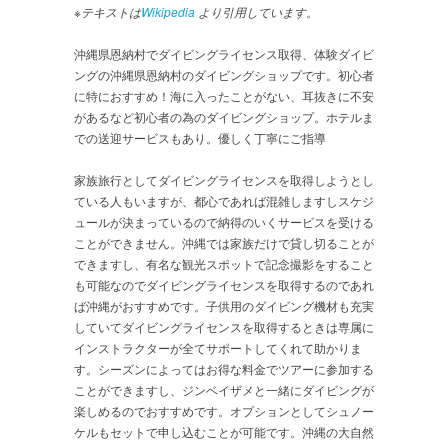
※テキストは
Wikipedia
より引用しています。
沖縄県恩納村でダイビングライセンス取得、体験ダイビ
ングの沖縄県恩納村のダイビングショップです。初心者
に特におすすめ！海に入ったことがない、耳抜きに不安
があるなど初心者の為のダイビングショップ。ホテルま
での送迎サービスもあり。優しく丁寧にご指導
家族旅行としてダイビングライセンスを取得しようとし
ている人もいますが、都心であれば混雑しますしスケジ
ュールが決まっているので納得のいくサービスを受ける
ことができません。沖縄では家族だけで貸し切ることが
できますし、有名な観光スポットで記念撮影をすること
も可能なのでダイビングライセンスを取得するのであれ
ば沖縄がおすすめです。子供用のダイビング機材も充実
していてダイビングライセンスを取得するときは専属に
インストラクターが全てサポートしてくれて助かりま
す。シーズンによってはお得な料金でツアーに参加する
ことができますし、ジンベイザメと一緒にダイビングが
楽しめるのでおすすめです。オプションとしてシュノー
ケルもセットで申し込むことが可能です。沖縄の大自然