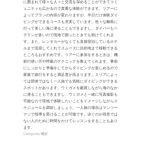
に囲まれて様々な人々と交流を深めることができてコミ
ュニティも広がるので貴重な体験ができます。ツアーに
よってプランの内容が変わりますが、半日だけ体験ダイ
ビングができるコースも充実しています。色々な離島に
行って美しい海に潜ることもできますし、ダイバーもベ
テランが多いので現地で困ったときでも助けてくれま
す。また、レンタカーがなくても直接宿泊しているホテ
ルまで送迎してくれてスムーズに目的地まで移動できる
ところもおすすめです。ツアーに参加をするときは、機
材の使い方や呼吸のテクニックを教えてくれます。事前
にしっかりと準備をしてからダイビングが楽しめるので
家族で旅行をすると満足度が高まります。エリアによっ
ては団体ではなく一人旅でも気軽にダイビングができる
スポットがあります。ウミガメを鑑賞しながら海のなか
に潜ることもできますし、ウミガメと一緒に写真撮影も
可能なので現地で体験したいことをイメージしながらス
ケジュールを調節しましょう。一人旅の場合はマンツー
マンで指導を受けることが可能です。泳ぐのが得意では
ない人のために時間をかけてレッスンをすることもあり
ます。
Categories:
嗜好