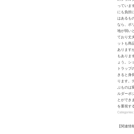
っていま
にも負担
はあるも
なら、ポ
地が弱い
ており丈
ットも商
あります
もありま
ょう。シ
トラップ
きると身
ります。
ぶものは
ルダーポ
とができ
を重視す
Categories:
【関連情