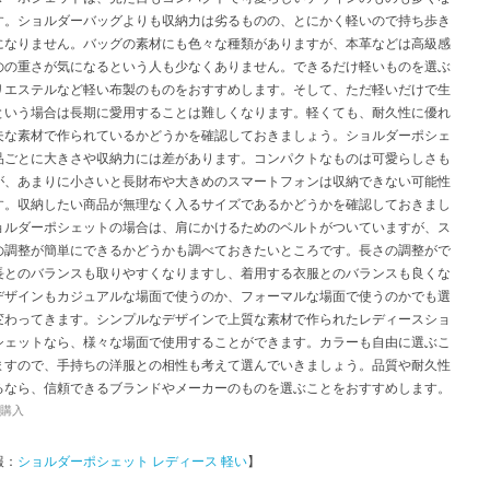
す。ショルダーバッグよりも収納力は劣るものの、とにかく軽いので持ち歩き
になりません。バッグの素材にも色々な種類がありますが、本革などは高級感
のの重さが気になるという人も少なくありません。できるだけ軽いものを選ぶ
リエステルなど軽い布製のものをおすすめします。そして、ただ軽いだけで生
という場合は長期に愛用することは難しくなります。軽くても、耐久性に優れ
夫な素材で作られているかどうかを確認しておきましょう。ショルダーポシェ
品ごとに大きさや収納力には差があります。コンパクトなものは可愛らしさも
が、あまりに小さいと長財布や大きめのスマートフォンは収納できない可能性
す。収納したい商品が無理なく入るサイズであるかどうかを確認しておきまし
ョルダーポシェットの場合は、肩にかけるためのベルトがついていますが、ス
の調整が簡単にできるかどうかも調べておきたいところです。長さの調整がで
長とのバランスも取りやすくなりますし、着用する衣服とのバランスも良くな
デザインもカジュアルな場面で使うのか、フォーマルな場面で使うのかでも選
変わってきます。シンプルなデザインで上質な素材で作られたレディースショ
シェットなら、様々な場面で使用することができます。カラーも自由に選ぶこ
ますので、手持ちの洋服との相性も考えて選んでいきましょう。品質や耐久性
るなら、信頼できるブランドやメーカーのものを選ぶことをおすすめします。
購入
報：
ショルダーポシェット レディース 軽い
】