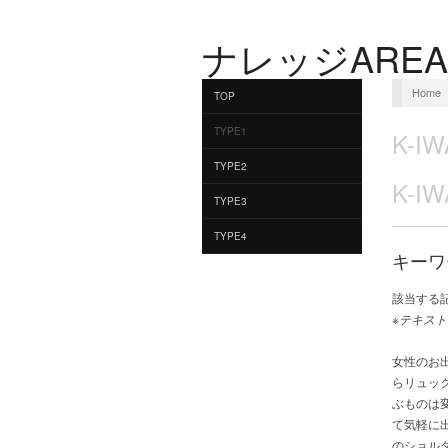
ナレッジAREA
Home
TOP
TYPE1
K-IW
TYPE2
K-IW
TYPE3
TYPE4
キーワ
該当する
※テキスト
女性のお
らリュッ
ぶものは
て気軽に
のショル