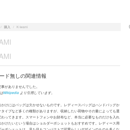
/
購入
/
K-iwami
AMI
AMI
ード無しの関連情報
記事がありませんでした。
は
Wikipedia
より引用しています。
出かけにはバッグは欠かせないものです。レディースバッグはハンドバッグか
クタイプなど多くの種類がありますが、収納したい荷物やその量によっても選
変わってきます。スマートフォンやお財布など、本当に必要なものだけを入れ
出かけたいという場合はショルダーポシェットもおすすめです。レディース用
ダーポシェットは、見た目もコンパクトで可愛らしいデザインのものも多くな